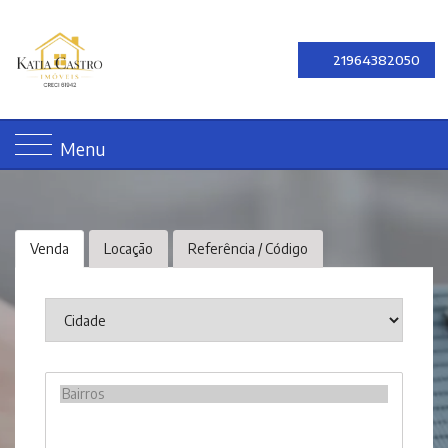
21964382050
Menu
Venda
Locação
Referência / Código