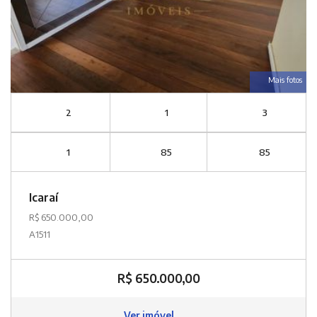
Mais fotos
2
1
3
1
85
85
Icaraí
R$ 650.000,00
A1511
R$ 650.000,00
Ver imóvel