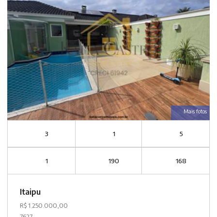
Mais fotos
3
1
5
1
190
168
Itaipu
R$ 1.250.000,00
7627