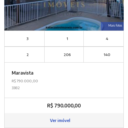
Mais fotos
3
1
4
2
206
140
Maravista
R$ 790.000,00
3382
R$ 790.000,00
Ver imóvel