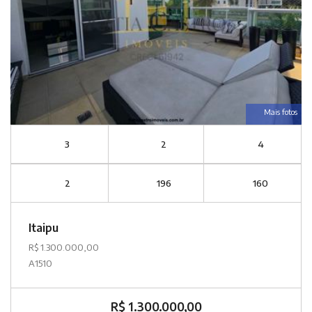
Mais fotos
3
2
4
2
196
160
Itaipu
R$ 1.300.000,00
A1510
R$ 1.300.000,00