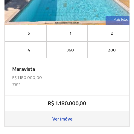
Mais fotos
5
1
2
4
360
200
Maravista
R$ 1.180.000,00
3383
R$ 1.180.000,00
Ver imóvel