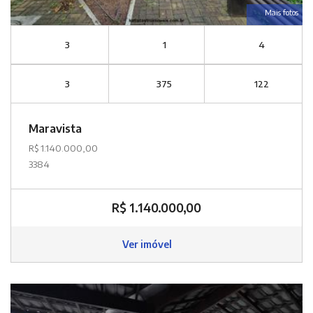
Mais fotos
3
1
4
3
375
122
Maravista
R$ 1.140.000,00
3384
R$ 1.140.000,00
Ver imóvel