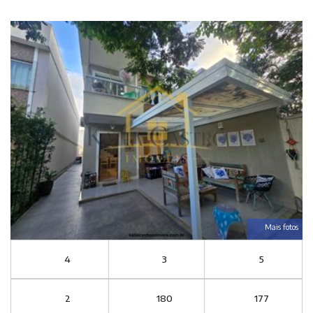
Mais fotos
4
3
5
2
180
177