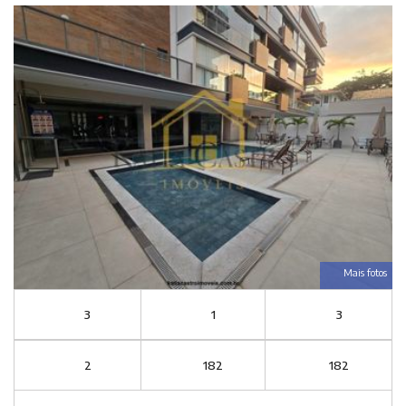
Mais fotos
3
1
3
2
182
182