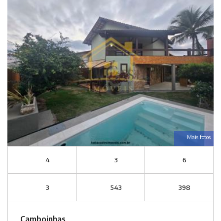
Mais fotos
4
3
6
3
543
398
Camboinhas