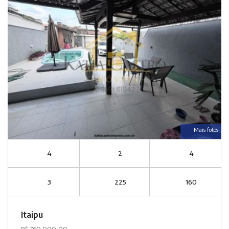
Mais fotos
4
2
4
3
225
160
Itaipu
R$ 760.000,00