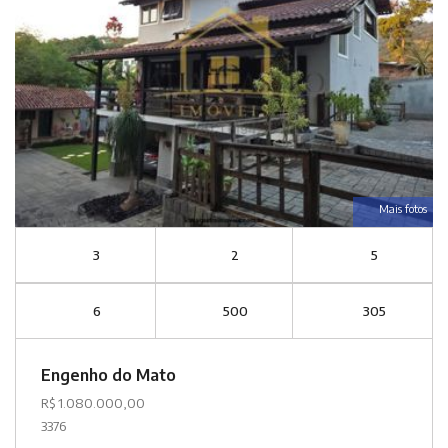
Mais fotos
3
2
5
6
500
305
Engenho do Mato
R$ 1.080.000,00
3376