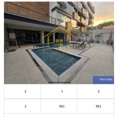
Mais fotos
3
1
3
2
182
182