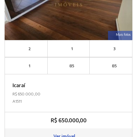
Mais fotos
2
1
3
1
85
85
Icaraí
R$ 650.000,00
A1511
R$ 650.000,00
Ver imóvel