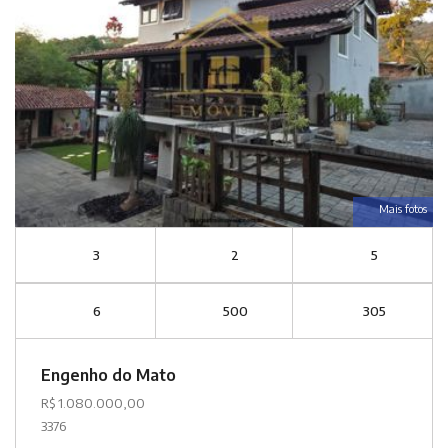
Mais fotos
3
2
5
6
500
305
Engenho do Mato
R$ 1.080.000,00
3376