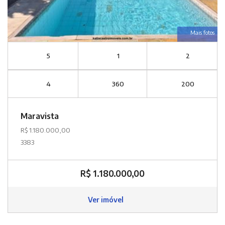
Mais fotos
5
1
2
4
360
200
Maravista
R$ 1.180.000,00
3383
R$ 1.180.000,00
Ver imóvel