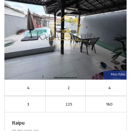
Mais fotos
4
2
4
3
225
160
Itaipu
R$ 760.000,00