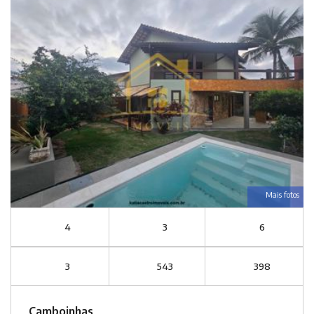
Mais fotos
4
3
6
3
543
398
Camboinhas