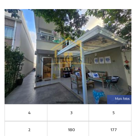
Mais fotos
4
3
5
2
180
177