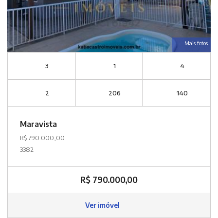
Mais fotos
3
1
4
2
206
140
Maravista
R$ 790.000,00
3382
R$ 790.000,00
Ver imóvel