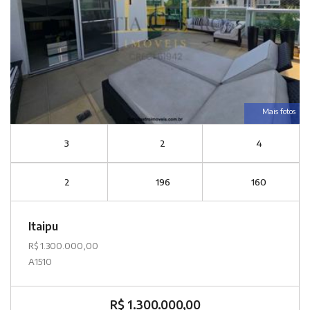
Mais fotos
3
2
4
2
196
160
Itaipu
R$ 1.300.000,00
A1510
R$ 1.300.000,00