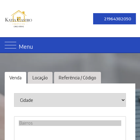
21964382050
Menu
Venda
Locação
Referência / Código