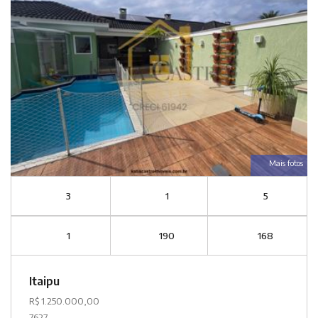
Mais fotos
3
1
5
1
190
168
Itaipu
R$ 1.250.000,00
7627