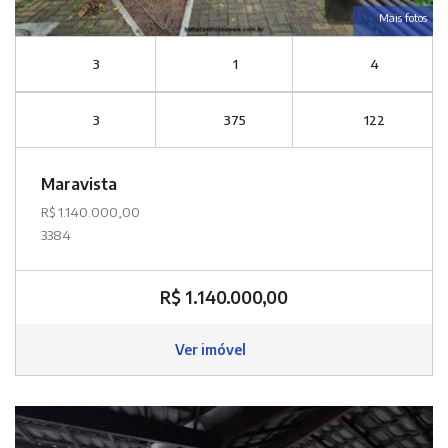
Mais fotos
3
1
4
3
375
122
Maravista
R$ 1.140.000,00
3384
R$ 1.140.000,00
Ver imóvel