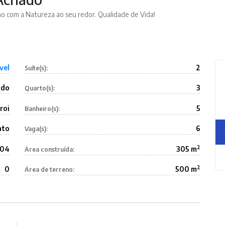
no com a Natureza ao seu redor. Qualidade de Vida!
vel
2
Suíte(s):
ado
3
Quarto(s):
roi
5
Banheiro(s):
ato
6
Vaga(s):
2
104
305 m
Área construída:
2
0
500 m
Área de terreno: