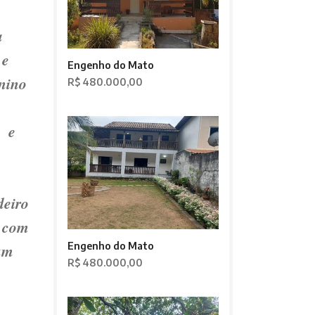
a
 e
Engenho do Mato
anino
R$ 480.000,00
a e
deiro
a com
Engenho do Mato
 um
R$ 480.000,00