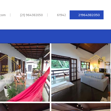
|
|
21964382050
.com
(21) 964382050
61942