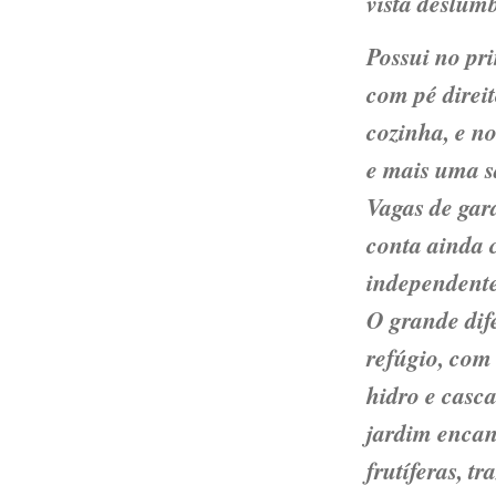
vista deslum
Possui no pr
com pé direit
cozinha, e n
e mais uma sa
Vagas de gar
conta ainda 
independente
O grande dif
refúgio, com
hidro e casca
jardim encan
frutíferas, t