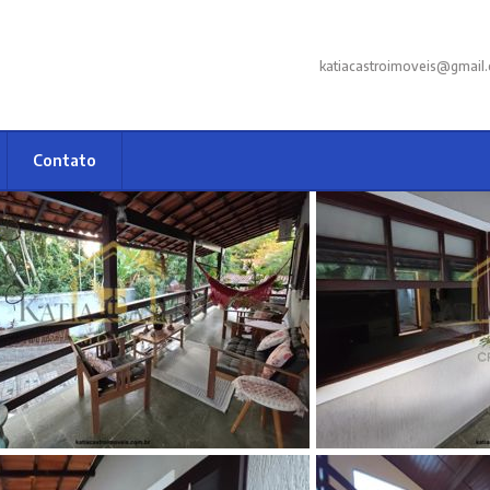
katiacastroimoveis@gmail
Contato