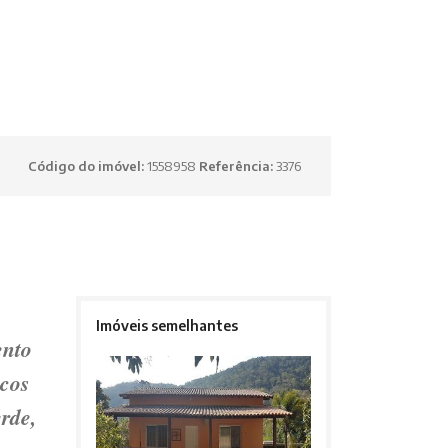
Código do imóvel:
1558958
Referência:
3376
Imóveis semelhantes
ento
ucos
erde,