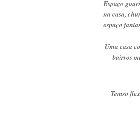
Espaço gourm
na casa, chu
espaço jantar
Uma casa com
bairros m
Temso flex