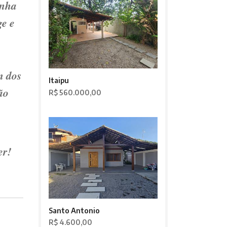
inha
ge e
m dos
Itaipu
ão
R$ 560.000,00
er!
Santo Antonio
R$ 4.600,00