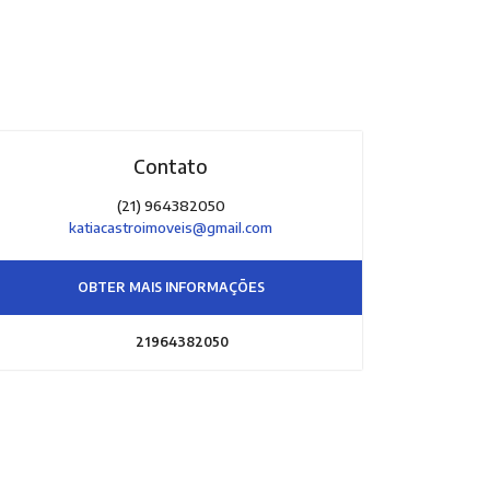
Contato
(21) 964382050
katiacastroimoveis@gmail.com
OBTER MAIS INFORMAÇÕES
21964382050