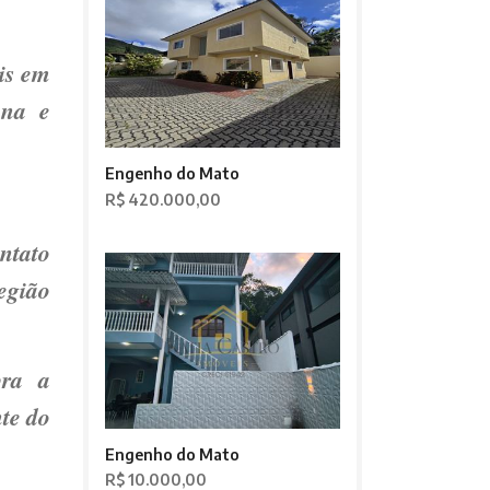
is em
una e
Engenho do Mato
R$ 420.000,00
ntato
egião
bra a
nte do
Engenho do Mato
R$ 10.000,00