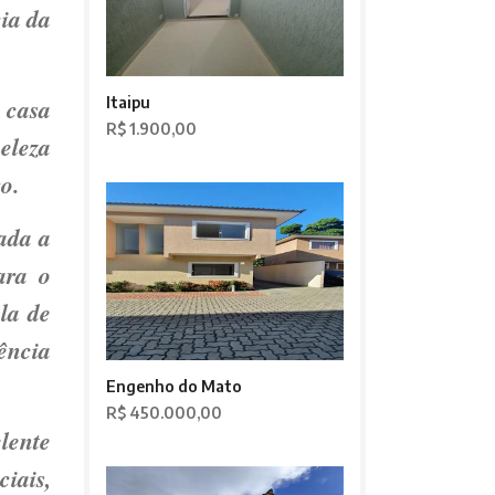
ia da
 casa
Itaipu
R$ 1.900,00
eleza
o.
rada a
ara o
ala de
ência
Engenho do Mato
R$ 450.000,00
lente
iais,