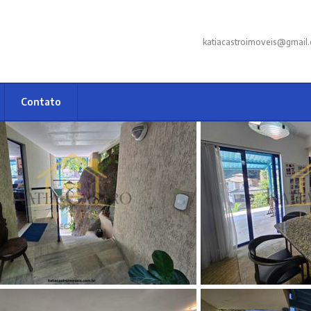
katiacastroimoveis@gmail
Contato