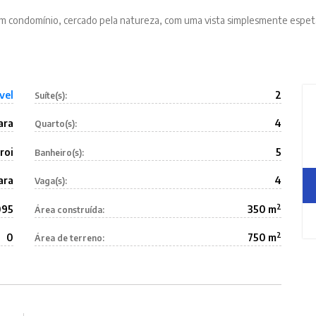
em condomínio, cercado pela natureza, com uma vista simplesmente espetac
vel
2
Suíte(s):
ara
4
Quarto(s):
roi
5
Banheiro(s):
ara
4
Vaga(s):
2
095
350 m
Área construída:
2
0
750 m
Área de terreno: