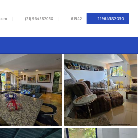
|
|
21964382050
.com
(21) 964382050
61942