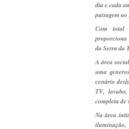
dia e cada a
paisagem ao 
Com total 
proporciona 
da Serra da T
A área soci
uma generos
cenário des
TV
, lavabo
completa de 
Na área ínt
iluminação,