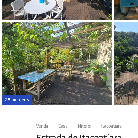
28 imagens
Venda
Casa
Niteroi
Itacoatiara
Estrada de Itacoatiara