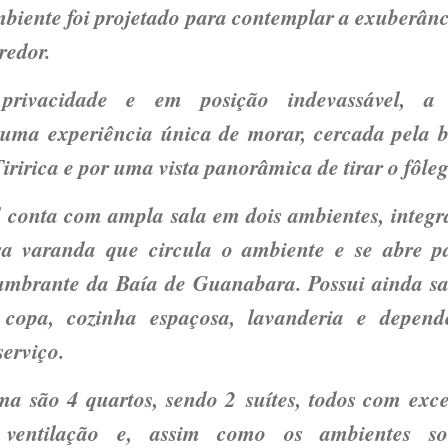
mbiente foi projetado para contemplar a exuberânc
redor.
privacidade e em posição indevassável, a
uma experiência única de morar, cercada pela b
iririca e por uma vista panorâmica de tirar o fôleg
al conta com
ampla sala em dois ambientes
, integ
a varanda que circula o ambiente e se abre p
lumbrante da Baía de Guanabara. Possui ainda
s
, copa, cozinha espaçosa, lavanderia e depend
serviço.
ima são
4 quartos
, sendo 2
suítes
, todos com exce
 ventilação e, assim como os ambientes soc