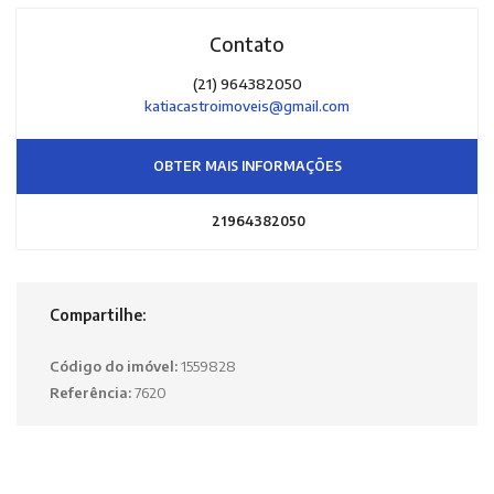
Contato
(21) 964382050
katiacastroimoveis@gmail.com
OBTER MAIS INFORMAÇÕES
21964382050
Compartilhe:
Código do imóvel:
1559828
Referência:
7620