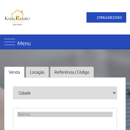
21964382050
Menu
Venda
Locação
Referência / Código