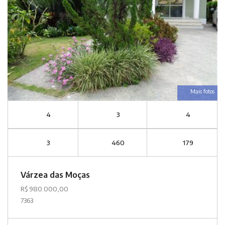
Mais fotos
4
3
4
3
460
179
Várzea das Moças
R$ 980.000,00
7363