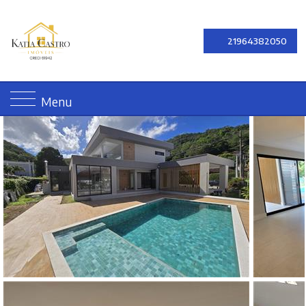
21964382050
Menu