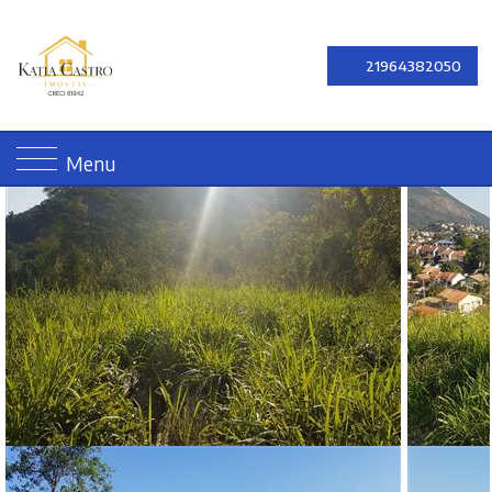
21964382050
Menu