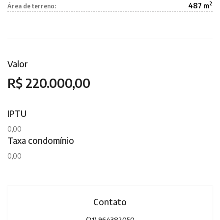
2
487 m
Área de terreno:
Valor
R$ 220.000,00
IPTU
0,00
Taxa condomínio
0,00
Contato
(21) 964382050