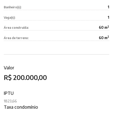
1
Banheiro(s):
1
Vaga(s):
2
60 m
Área construída:
2
60 m
Área de terreno:
Valor
R$ 200.000,00
IPTU
1823,66
Taxa condomínio