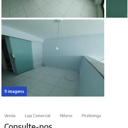
9 imagens
Venda
Loja Comercial
Niteroi
Piratininga
Consulte-nos