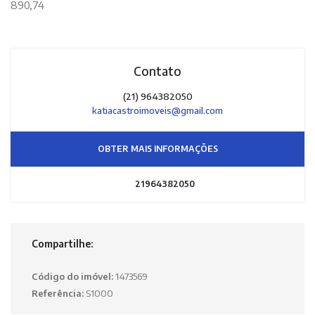
890,74
Contato
(21) 964382050
katiacastroimoveis@gmail.com
OBTER MAIS INFORMAÇÕES
21964382050
Compartilhe:
Código do imóvel:
1473569
Referência:
S1000