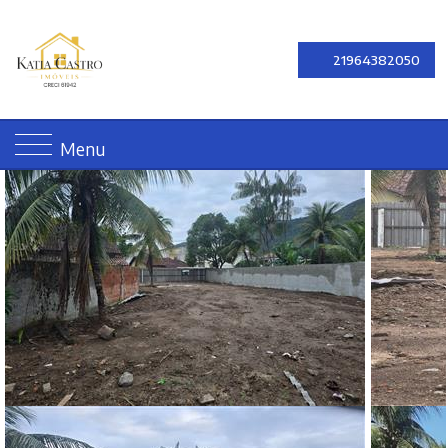
21964382050
Menu