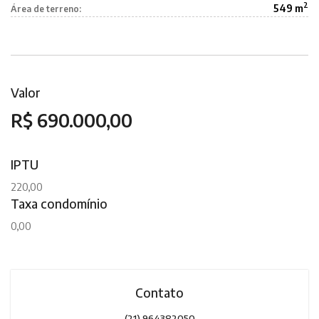
2
549 m
Área de terreno:
Valor
R$ 690.000,00
IPTU
220,00
Taxa condomínio
0,00
Contato
(21) 964382050