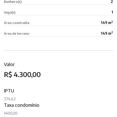
2
Banheiro(s):
1
Vaga(s):
2
149 m
Área construída:
2
149 m
Área de terreno:
Valor
R$ 4.300,00
IPTU
374,62
Taxa condomínio
1400,00