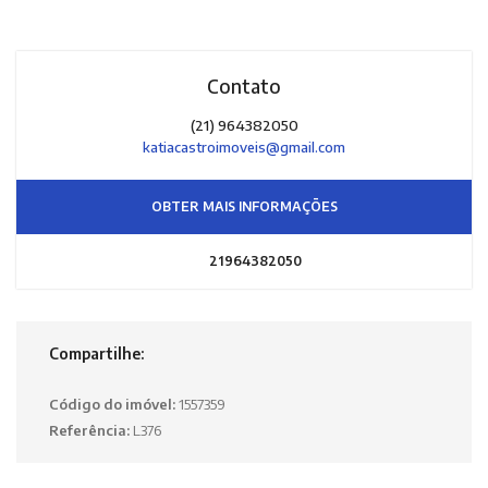
Contato
(21) 964382050
katiacastroimoveis@gmail.com
OBTER MAIS INFORMAÇÕES
21964382050
Compartilhe:
Código do imóvel:
1557359
Referência:
L376