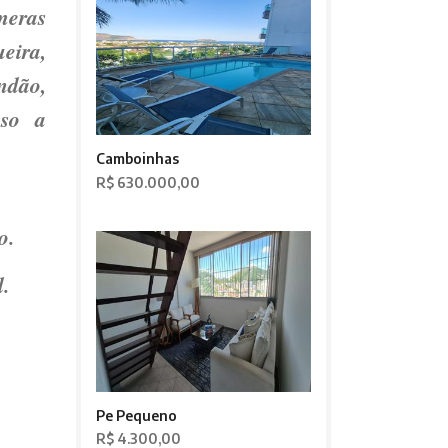
meras
eira,
ndão,
sso a
Camboinhas
R$ 630.000,00
o.
.
Pe Pequeno
R$ 4.300,00