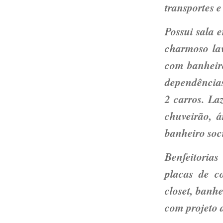
transportes e
Possui sala 
charmoso lav
com banheiro
dependências
2 carros. La
chuveirão, 
banheiro soci
Benfeitoria
placas de c
closet, banhe
com projeto 