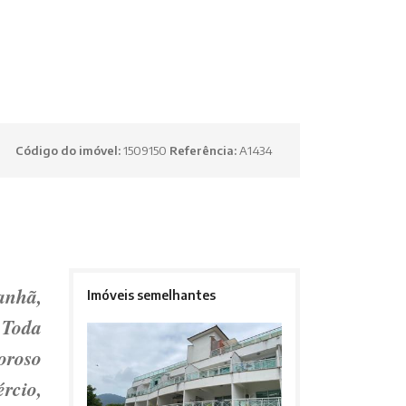
Código do imóvel:
1509150
Referência:
A1434
anhã,
Imóveis semelhantes
 Toda
oroso
cio,