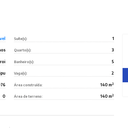
vel
1
Suíte(s):
nos
3
Quarto(s):
roi
5
Banheiro(s):
ipu
2
Vaga(s):
2
076
140 m
Área construída:
2
0
140 m
Área de terreno: