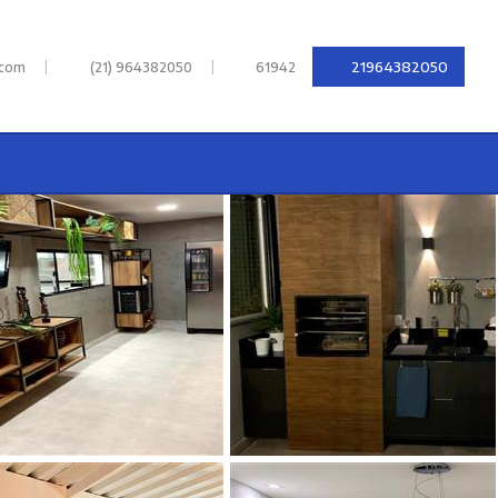
|
|
21964382050
.com
(21) 964382050
61942