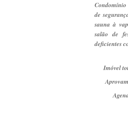
Condomínio c
de segurança
sauna à vap
salão de fe
deficientes 
Imóvel to
Aprovamo
Agend