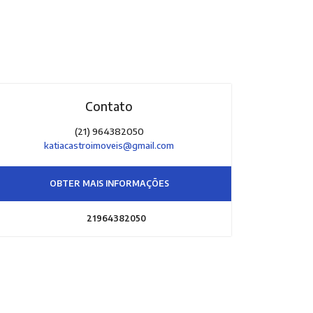
Contato
(21) 964382050
katiacastroimoveis@gmail.com
OBTER MAIS INFORMAÇÕES
21964382050