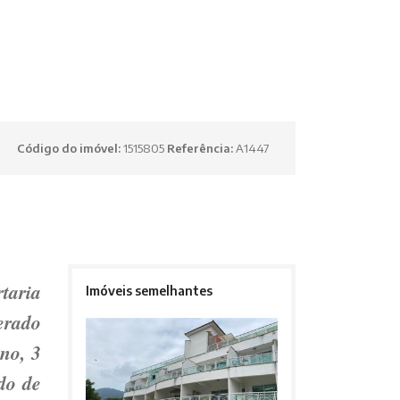
Código do imóvel:
1515805
Referência:
A1447
rtaria
Imóveis semelhantes
erado
no, 3
do de