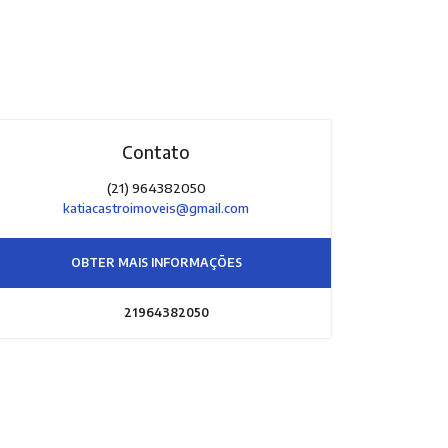
Contato
(21) 964382050
katiacastroimoveis@gmail.com
OBTER MAIS INFORMAÇÕES
21964382050