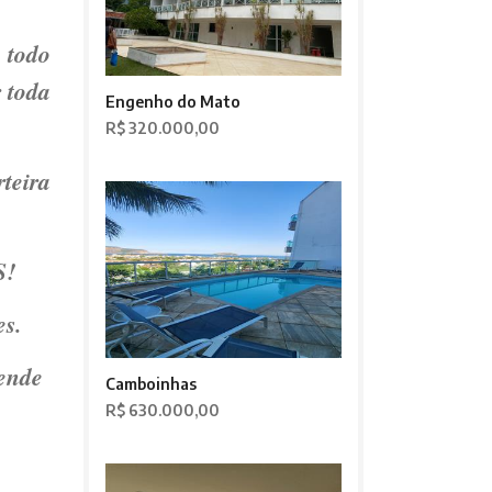
 todo
 toda
Engenho do Mato
R$ 320.000,00
ra
S!
es.
gende
Camboinhas
R$ 630.000,00