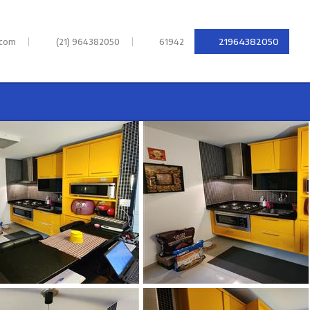
|
|
21964382050
.com
(21) 964382050
61942