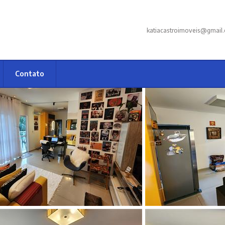
katiacastroimoveis@gmail
Contato