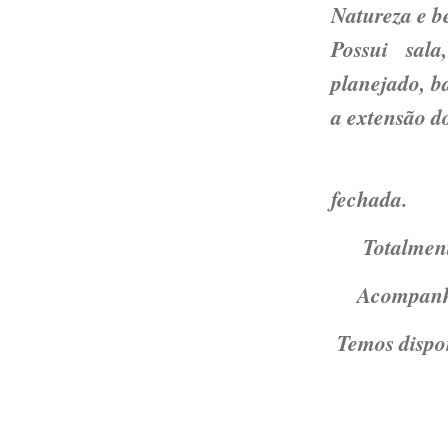
Natureza e b
Possui sal
planejado, b
a extensão d
Ven
fechada.
Totalment
Acompanha
Temos dispon