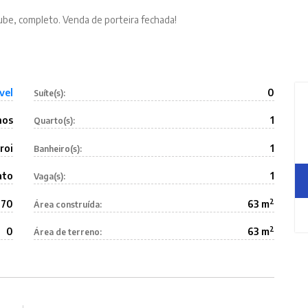
lube, completo. Venda de porteira fechada!
vel
0
Suíte(s):
nos
1
Quarto(s):
roi
1
Banheiro(s):
ato
1
Vaga(s):
2
070
63 m
Área construída:
2
0
63 m
Área de terreno: