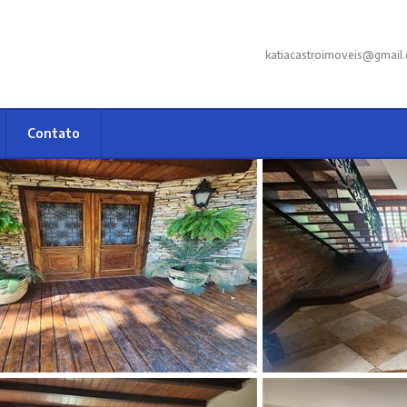
katiacastroimoveis@gmail
Contato