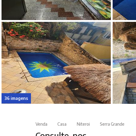
36 imagens
Venda
Casa
Niteroi
Serra Grande
Consulte-nos