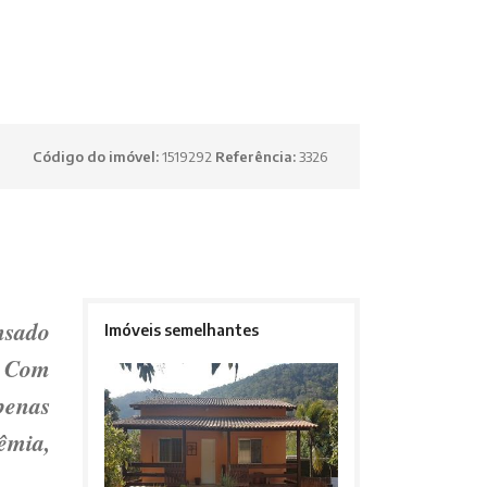
Código do imóvel:
1519292
Referência:
3326
nsado
Imóveis semelhantes
 Com
penas
êmia,