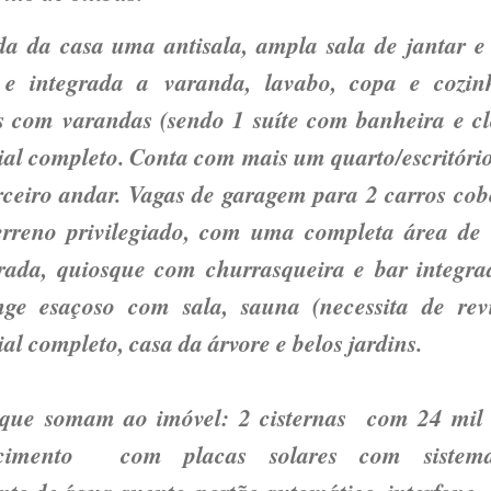
da da casa uma antisala, ampla sala de jantar e 
 e integrada a varanda, lavabo, copa e cozin
s com varandas (sendo 1 suíte com banheira e clo
ial completo. Conta com mais um quarto/escritóri
rceiro andar. Vagas de garagem para 2 carros cobe
rreno privilegiado, com uma completa área de l
rada, quiosque com churrasqueira e bar integra
nge esaçoso com sala, sauna (necessita de revi
al completo, casa da árvore e belos jardins.
 que somam ao imóvel: 2 cisternas com 24 mil l
ecimento com placas solares com sistem