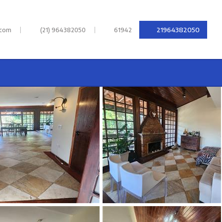
|
|
21964382050
.com
(21) 964382050
61942