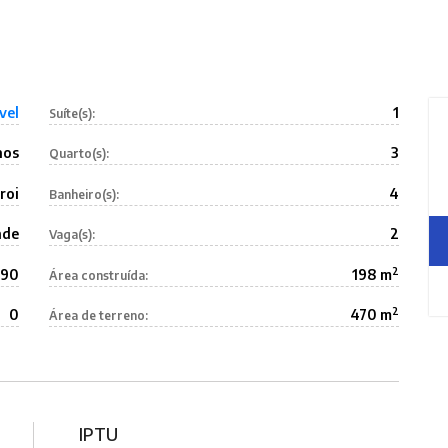
vel
1
Suíte(s):
nos
3
Quarto(s):
roi
4
Banheiro(s):
nde
2
Vaga(s):
2
290
198 m
Área construída:
2
0
470 m
Área de terreno:
IPTU