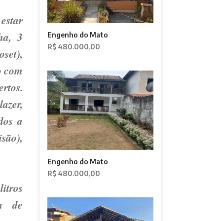
estar
ha, 3
Engenho do Mato
R$ 480.000,00
set),
o com
rtos.
azer,
dos a
são),
Engenho do Mato
R$ 480.000,00
itros
a de