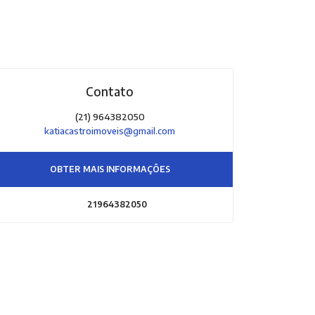
Contato
(21) 964382050
katiacastroimoveis@gmail.com
OBTER MAIS INFORMAÇÕES
21964382050