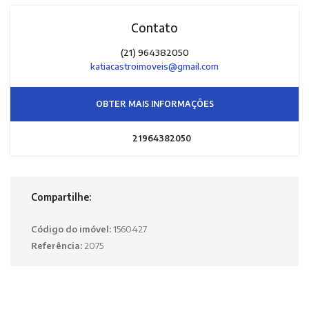
Contato
(21) 964382050
katiacastroimoveis@gmail.com
OBTER MAIS INFORMAÇÕES
21964382050
Compartilhe:
Código do imóvel:
1560427
Referência:
2075