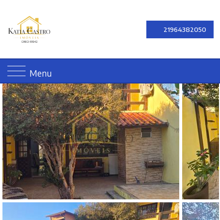
21964382050
Menu