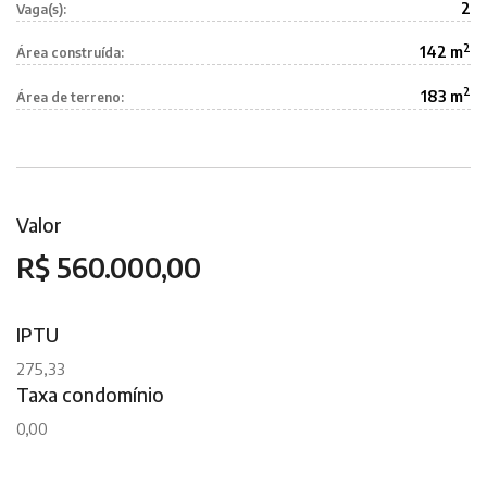
2
Vaga(s):
2
142 m
Área construída:
2
183 m
Área de terreno:
Valor
R$ 560.000,00
IPTU
275,33
Taxa condomínio
0,00