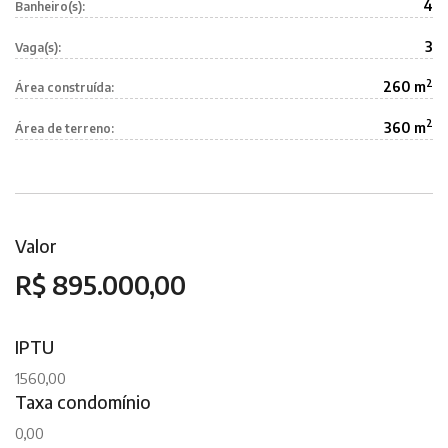
4
Banheiro(s):
3
Vaga(s):
2
260 m
Área construída:
2
360 m
Área de terreno:
Valor
R$ 895.000,00
IPTU
1560,00
Taxa condomínio
0,00