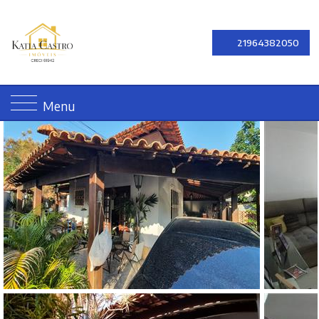
21964382050
Menu