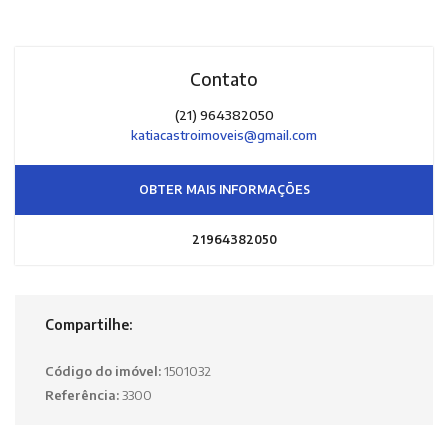
Contato
(21) 964382050
katiacastroimoveis@gmail.com
OBTER MAIS INFORMAÇÕES
21964382050
Compartilhe:
Código do imóvel:
1501032
Referência:
3300