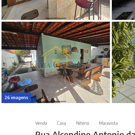
26 imagens
Venda
Casa
Niteroi
Maravista
Rua Alcendino Antonio da