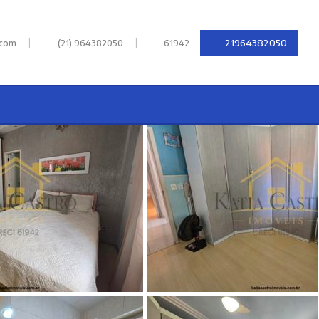
|
|
21964382050
.com
(21) 964382050
61942