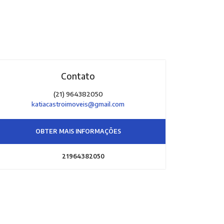
Contato
(21) 964382050
katiacastroimoveis@gmail.com
OBTER MAIS INFORMAÇÕES
21964382050