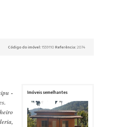
Código do imóvel:
1559110
Referência:
2074
aipu -
Imóveis semelhantes
es.
nheiro
eria,