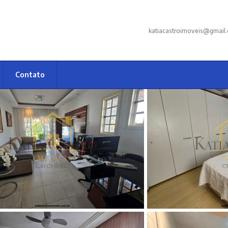
katiacastroimoveis@gmail
Contato