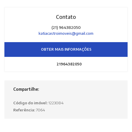
Contato
(21) 964382050
katiacastroimoveis@gmail.com
OBTER MAIS INFORMAÇÕES
21964382050
Compartilhe:
Código do imóvel:
1223084
Referência:
7064