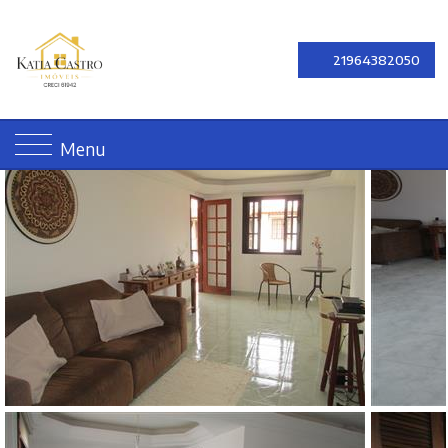
21964382050
Menu