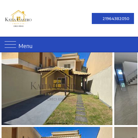
21964382050
Menu