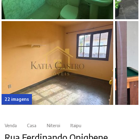
22 imagens
Venda
Casa
Niteroi
Itaipu
Rua Ferdinando Onigbene