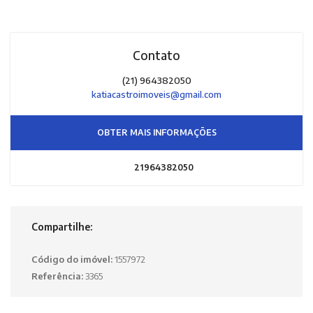
Contato
(21) 964382050
katiacastroimoveis@gmail.com
OBTER MAIS INFORMAÇÕES
21964382050
Compartilhe:
Código do imóvel:
1557972
Referência:
3365