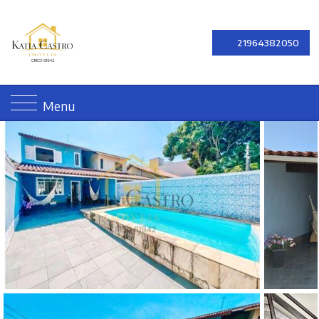
21964382050
Menu