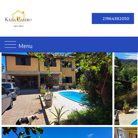
21964382050
Menu