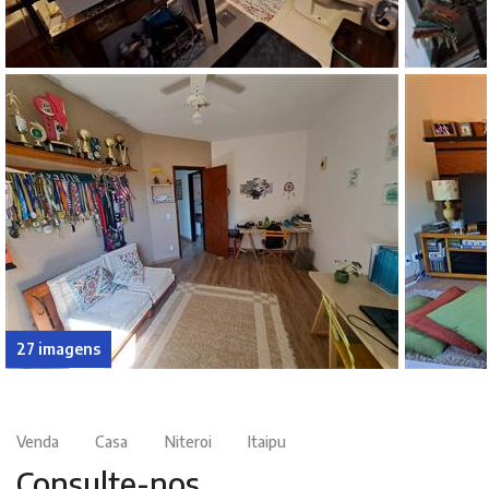
27 imagens
Venda
Casa
Niteroi
Itaipu
Consulte-nos