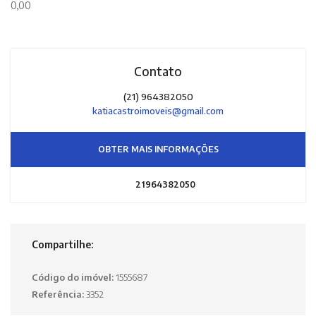
0,00
Contato
(21) 964382050
katiacastroimoveis@gmail.com
OBTER MAIS INFORMAÇÕES
21964382050
Compartilhe:
Código do imóvel:
1555687
Referência:
3352