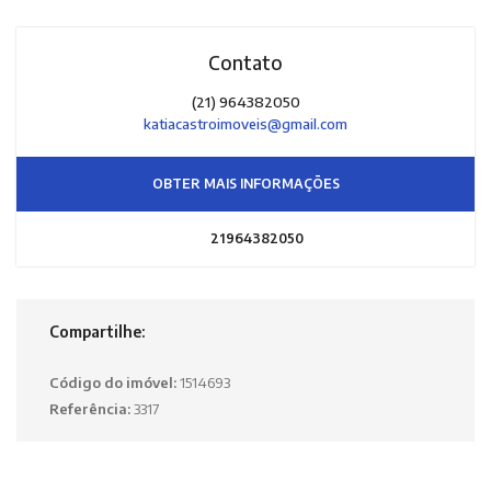
Contato
(21) 964382050
katiacastroimoveis@gmail.com
OBTER MAIS INFORMAÇÕES
21964382050
Compartilhe:
Código do imóvel:
1514693
Referência:
3317