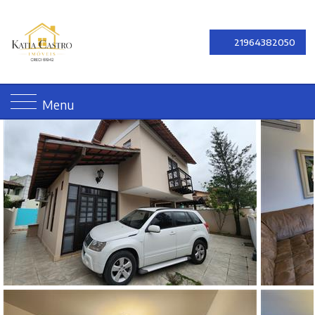
21964382050
Menu