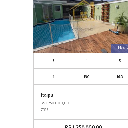
Mais fo
3
1
5
1
190
168
Itaipu
R$ 1.250.000,00
7627
R$ 1.250.000,00