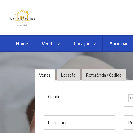
Home
Venda
Locação
Anunciar
Venda
Locação
Referência / Código
Cidade
B
Preço min
Pr