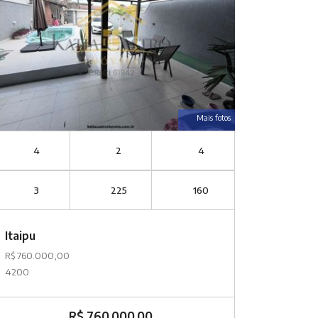
Mais fotos
4
2
4
3
225
160
Itaipu
R$ 760.000,00
4200
R$ 760.000,00