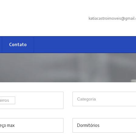
katiacastroimoveis@gmail
Contato
airros
eço max
Dormitórios