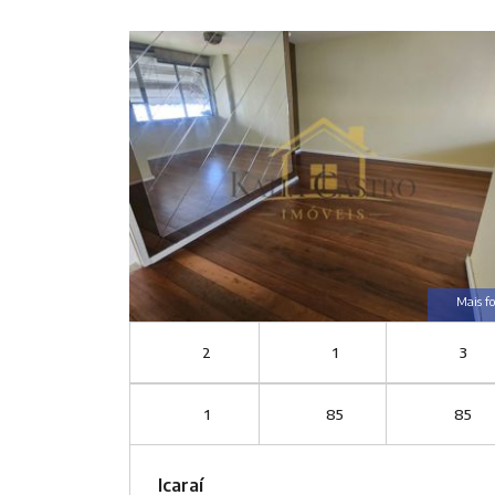
Mais fo
2
1
3
1
85
85
Icaraí