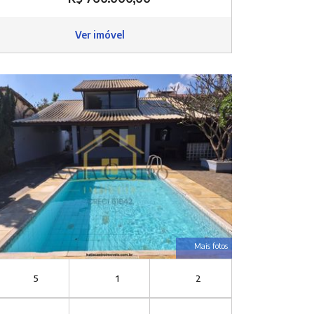
Ver imóvel
Mais fotos
5
1
2