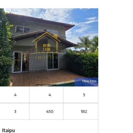
Mais fotos
4
4
5
3
450
182
Itaipu