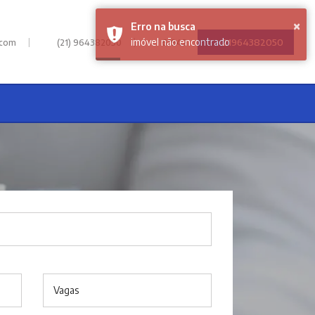
|
|
21964382050
.com
(21) 964382050
61942
Vagas