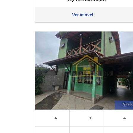
Ver imóvel
Mais fo
4
3
4