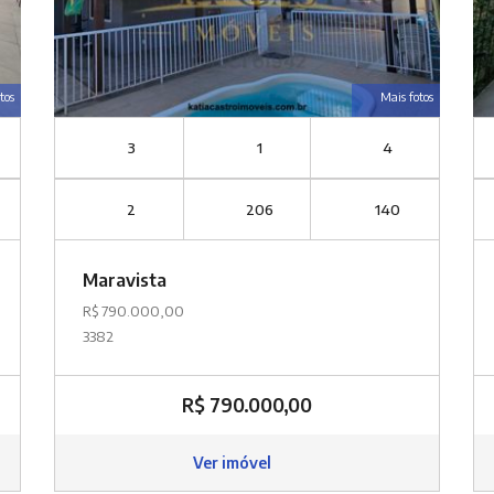
tos
Mais fotos
3
1
4
2
206
140
Maravista
R$ 790.000,00
3382
R$ 790.000,00
Ver imóvel