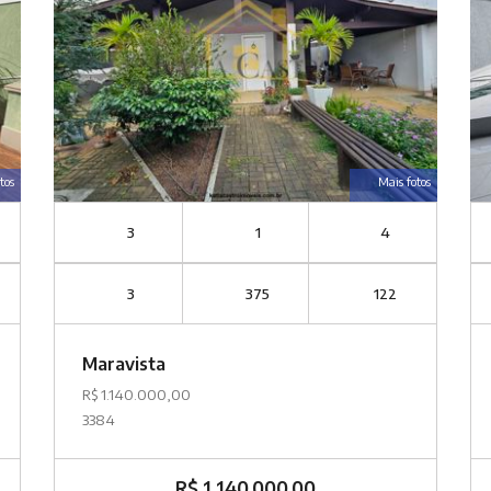
tos
Mais fotos
3
1
4
3
375
122
Maravista
R$ 1.140.000,00
3384
R$ 1.140.000,00