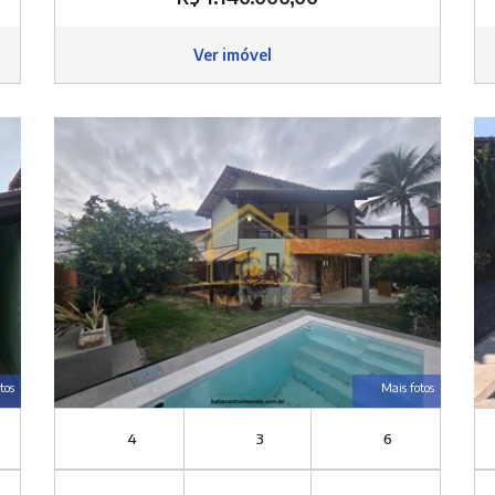
Ver imóvel
tos
Mais fotos
4
3
6