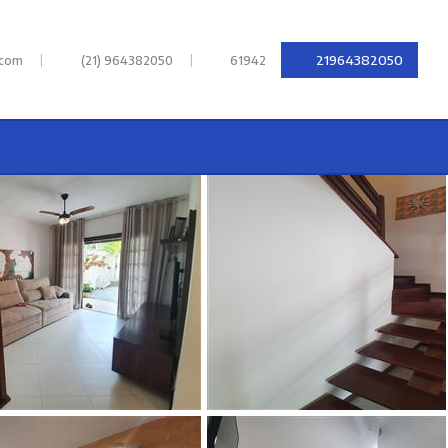
|
|
21964382050
.com
(21) 964382050
61942