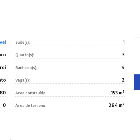
vel
1
Suíte(s):
nco
3
Quarto(s):
roi
4
Banheiro(s):
ato
2
Vaga(s):
2
480
153 m
Área construída:
2
0
284 m
Área de terreno: