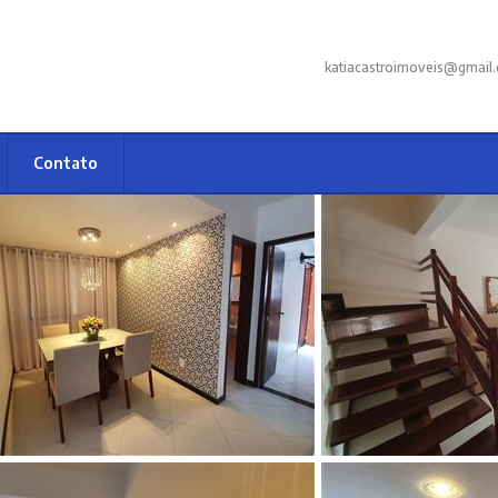
katiacastroimoveis@gmail
Contato