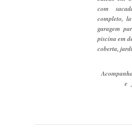
com sacad
completo, l
garagem par
piscina em d
coberta, jar
Acompanhamo
e 