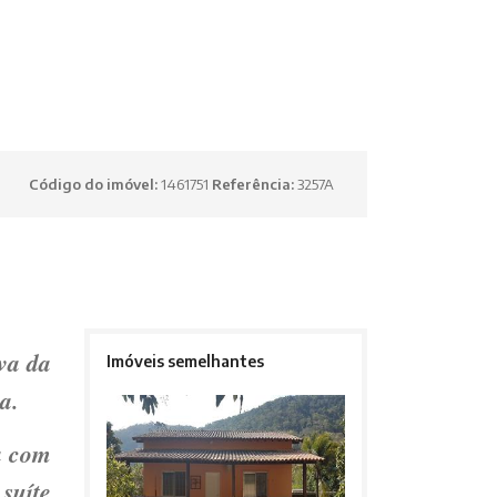
Código do imóvel:
1461751
Referência:
3257A
va da
Imóveis semelhantes
za.
a com
suíte