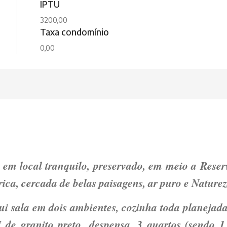
IPTU
3200,00
Taxa condomínio
0,00
 em local tranquilo, preservado, em meio a Reser
rica, cercada de belas paisagens, ar puro e Nature
ui sala em dois ambientes, cozinha toda planejad
 de granito preto,
despensa, 3 quartos (sendo 1 