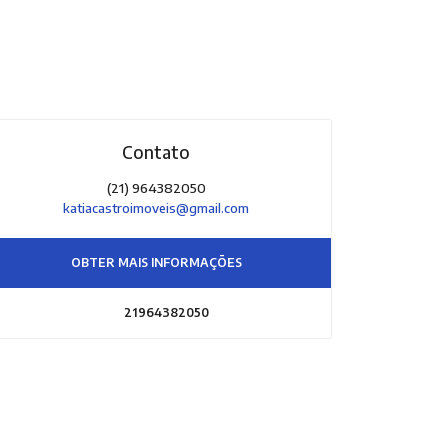
Contato
(21) 964382050
katiacastroimoveis@gmail.com
OBTER MAIS INFORMAÇÕES
21964382050