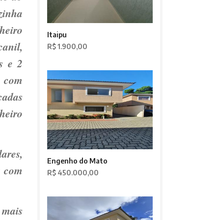
zinha
heiro
Itaipu
anil,
R$ 1.900,00
s e 2
a com
cadas
heiro
ares,
Engenho do Mato
t com
R$ 450.000,00
 mais