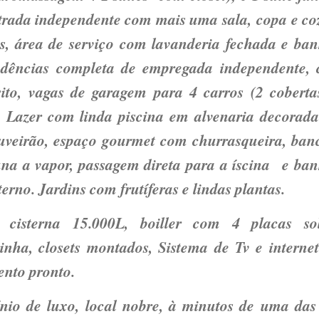
trada independente com mais uma sala, copa e co
, área de serviço com lavanderia fechada e ban
ndências completa de empregada independente, c
ito, vagas de garagem para 4 carros (2 coberta
. Lazer com linda piscina em alvenaria decorad
huveirão, espaço gourmet com churrasqueira, ban
una a vapor, passagem direta para a íscina e ban
terno. Jardins com frutíferas e lindas plantas.
s: cisterna 15.000L, boiller com 4 placas sol
inha, closets montados, Sistema de Tv e interne
nto pronto.
io de luxo, local nobre, à minutos de uma das