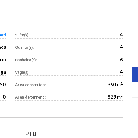
vel
4
Suíte(s):
nos
4
Quarto(s):
roi
6
Banheiro(s):
nga
4
Vaga(s):
2
590
350 m
Área construída:
2
0
829 m
Área de terreno:
IPTU