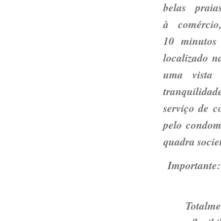
belas prai
à comércio
10 minutos
localizado 
uma vista 
tranquilida
serviço de c
pelo condomí
quadra socie
Importante:
Totalme