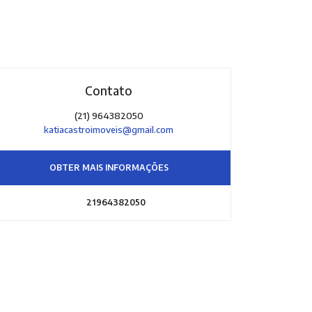
Contato
(21) 964382050
katiacastroimoveis@gmail.com
OBTER MAIS INFORMAÇÕES
21964382050