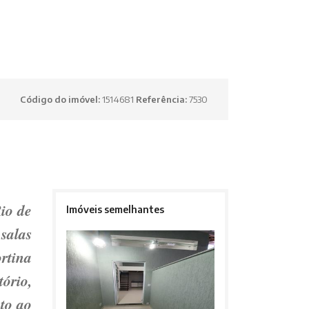
Código do imóvel:
1514681
Referência:
7530
io de
Imóveis semelhantes
salas
rtina
tório,
to ao