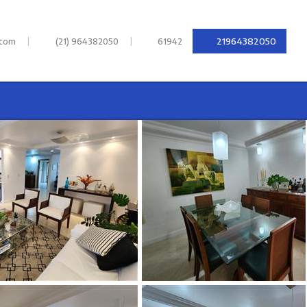
|
|
21964382050
.com
(21) 964382050
61942