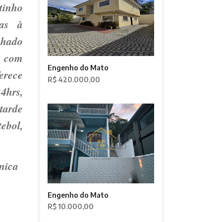
tinho
nas à
chado
e com
Engenho do Mato
rece
R$ 420.000,00
4hrs,
tarde
ebol,
nica
Engenho do Mato
s
R$ 10.000,00