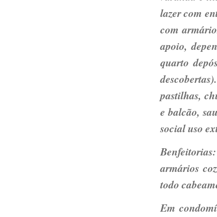
lazer com en
com armários
apoio, depe
quarto depós
descobertas)
pastilhas, c
e balcão, sa
social uso ex
Benfeitoria
armários coz
todo cabeame
Em condomín