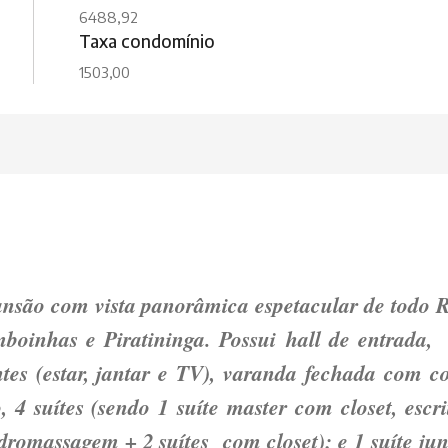
6488,92
Taxa condomínio
1503,00
nsão com vista panorâmica espetacular de todo R
boinhas e Piratininga. Possui hall de entrada, 
es (estar, jantar e TV), varanda fechada com co
, 4 suítes (sendo 1 suíte master com closet, escri
dromassagem + 2 suítes com closet); e 1 suíte jun