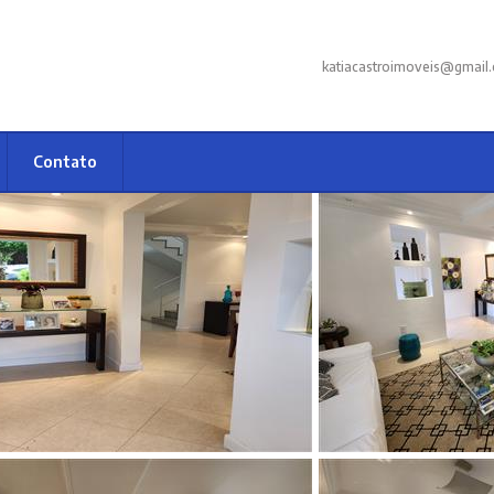
katiacastroimoveis@gmail
Contato