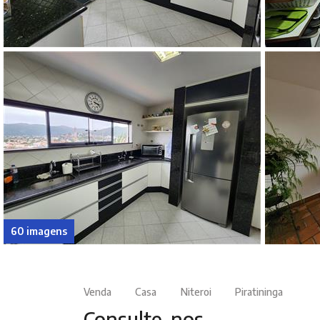
60 imagens
Venda
Casa
Niteroi
Piratininga
Consulte-nos