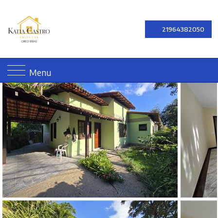
21964382050
Menu