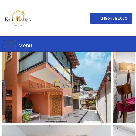
21964382050
Menu