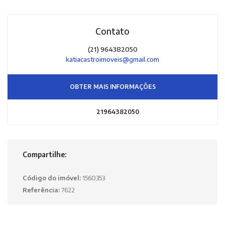
Contato
(21) 964382050
katiacastroimoveis@gmail.com
OBTER MAIS INFORMAÇÕES
21964382050
Compartilhe:
Código do imóvel:
1560353
Referência:
7622