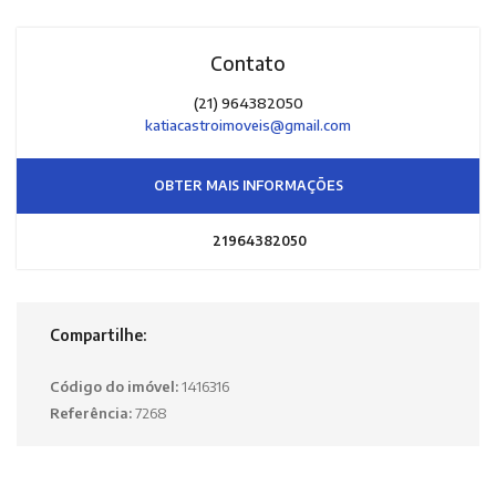
Contato
(21) 964382050
katiacastroimoveis@gmail.com
OBTER MAIS INFORMAÇÕES
21964382050
Compartilhe:
Código do imóvel:
1416316
Referência:
7268