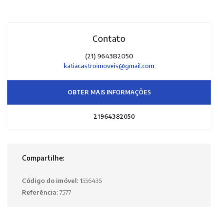
Contato
(21) 964382050
katiacastroimoveis@gmail.com
OBTER MAIS INFORMAÇÕES
21964382050
Compartilhe:
Código do imóvel:
1556436
Referência:
7577