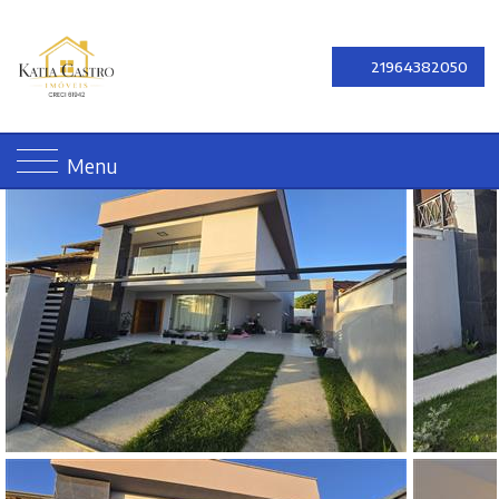
21964382050
Menu