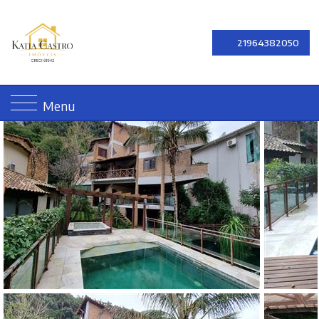
21964382050
Menu