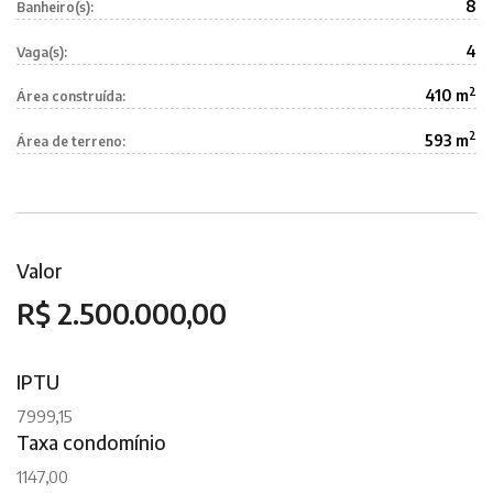
8
Banheiro(s):
4
Vaga(s):
2
410 m
Área construída:
2
593 m
Área de terreno:
Valor
R$ 2.500.000,00
IPTU
7999,15
Taxa condomínio
1147,00