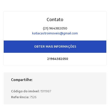
Contato
(21) 964382050
katiacastroimoveis@gmail.com
OBTER MAIS INFORMAÇÕES
21964382050
Compartilhe:
Código do imóvel:
1511987
Referência:
7526