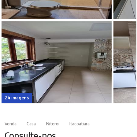
24 imagens
Venda
Casa
Niteroi
Itacoatiara
Consulte-nos