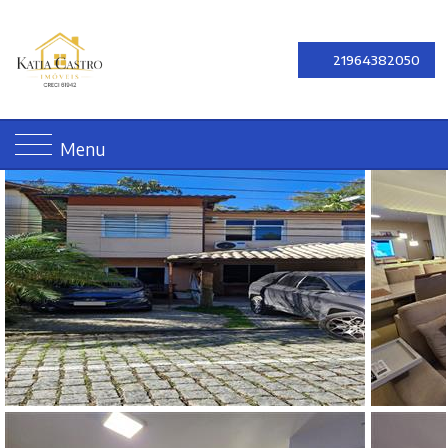
21964382050
Menu