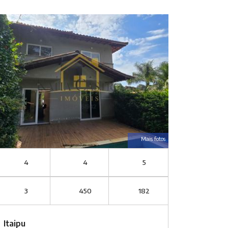
Mais fotos
4
4
5
3
450
182
Itaipu