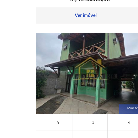
Ver imóvel
Mais fo
4
3
4