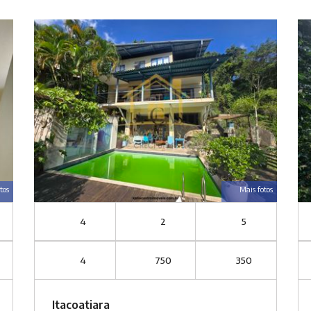
tos
Mais fotos
4
2
5
4
750
350
Itacoatiara