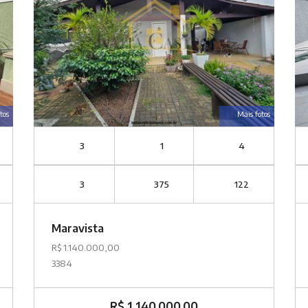
tos
Mais fotos
3
1
4
3
375
122
Maravista
R$ 1.140.000,00
3384
R$ 1.140.000,00