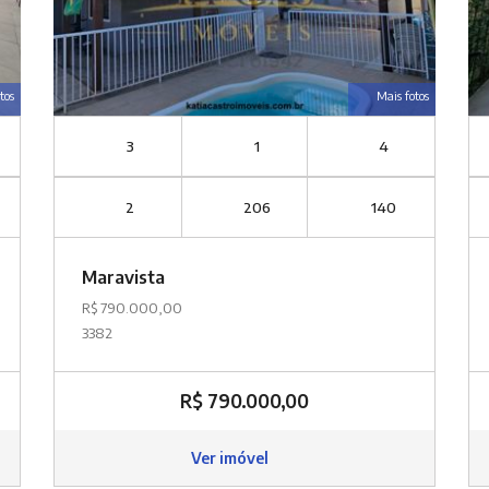
tos
Mais fotos
3
1
4
2
206
140
Maravista
R$ 790.000,00
3382
R$ 790.000,00
Ver imóvel