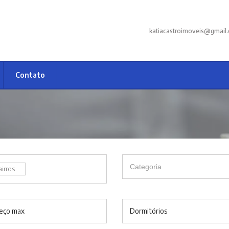
katiacastroimoveis@gmail
Contato
airros
eço max
Dormitórios