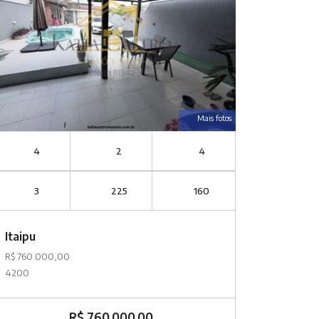
Mais fotos
4
2
4
3
225
160
Itaipu
R$ 760.000,00
4200
R$ 760.000,00