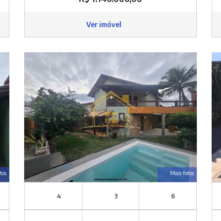
Ver imóvel
tos
Mais fotos
4
3
6