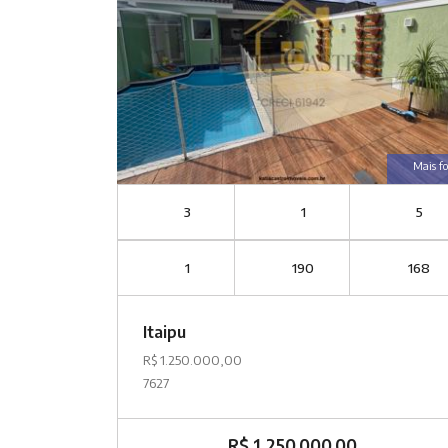
Mais fo
3
1
5
1
190
168
Itaipu
R$ 1.250.000,00
7627
R$ 1.250.000,00