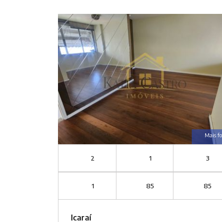
Mais fo
2
1
3
1
85
85
Icaraí