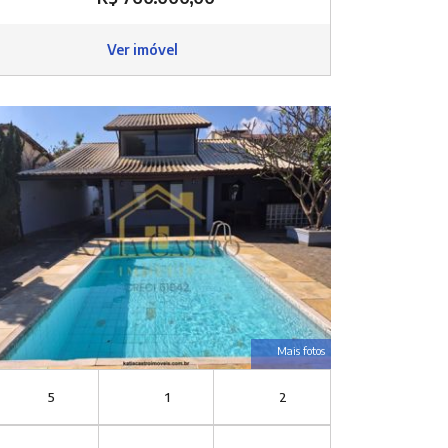
Ver imóvel
Mais fotos
5
1
2