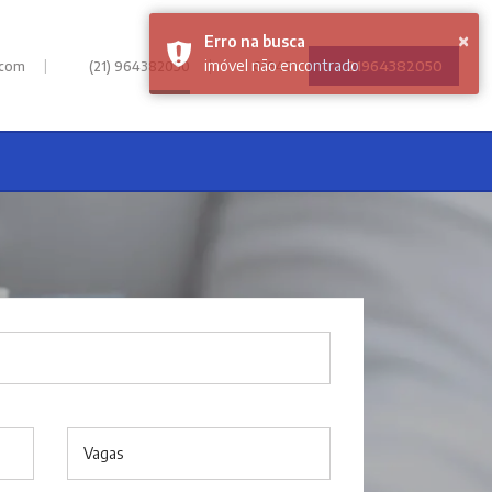
|
|
21964382050
.com
(21) 964382050
61942
Vagas