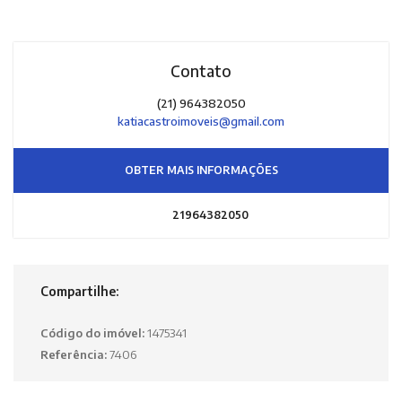
Contato
(21) 964382050
katiacastroimoveis@gmail.com
OBTER MAIS INFORMAÇÕES
21964382050
Compartilhe:
Código do imóvel:
1475341
Referência:
7406