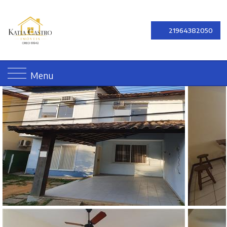
21964382050
Menu