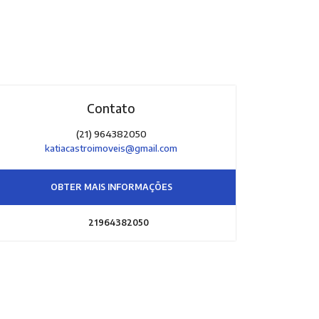
Contato
(21) 964382050
katiacastroimoveis@gmail.com
OBTER MAIS INFORMAÇÕES
21964382050