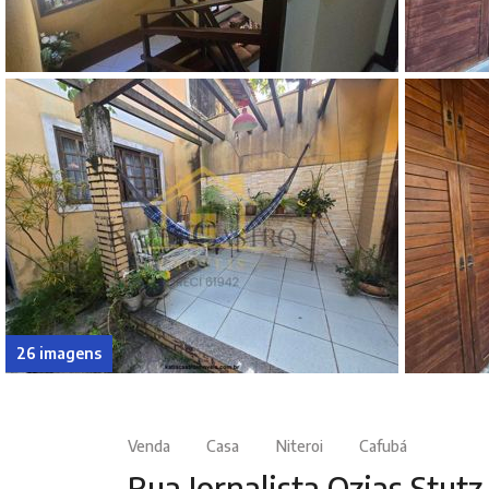
26 imagens
Venda
Casa
Niteroi
Cafubá
Rua Jornalista Ozias Stutz