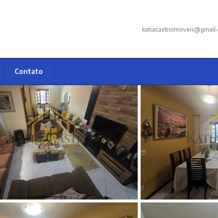
katiacastroimoveis@gmail
Contato