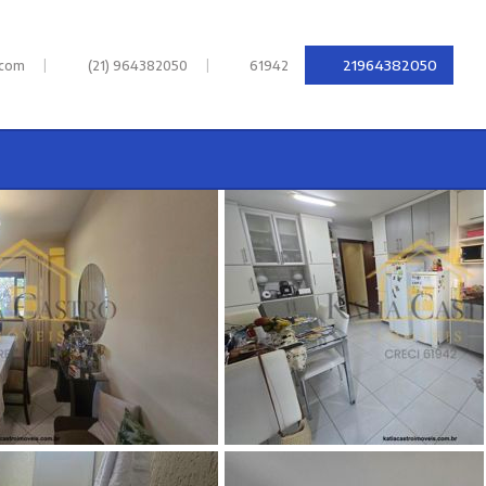
|
|
21964382050
.com
(21) 964382050
61942