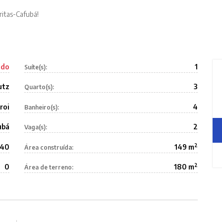
ritas-Cafubá!
ido
1
Suíte(s):
utz
3
Quarto(s):
roi
4
Banheiro(s):
ubá
2
Vaga(s):
2
040
149 m
Área construída:
2
0
180 m
Área de terreno: