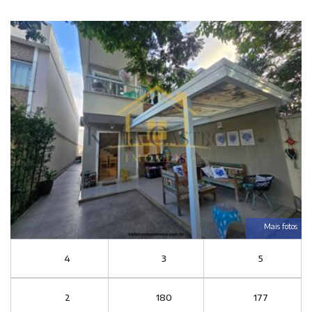
Mais fotos
4
3
5
2
180
177