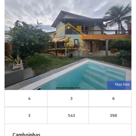
Mais fotos
4
3
6
3
543
398
Camboinhas