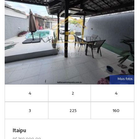
Mais fotos
4
2
4
3
225
160
Itaipu
R$ 760.000,00