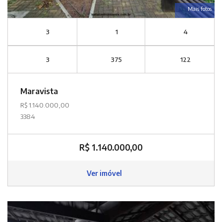
Mais fotos
3
1
4
3
375
122
Maravista
R$ 1.140.000,00
3384
R$ 1.140.000,00
Ver imóvel