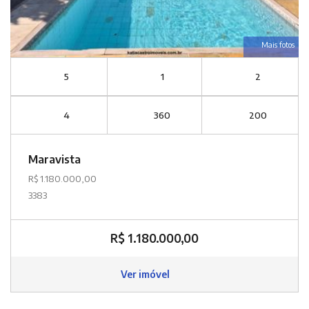
Mais fotos
5
1
2
4
360
200
Maravista
R$ 1.180.000,00
3383
R$ 1.180.000,00
Ver imóvel