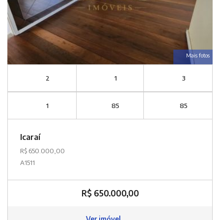
Mais fotos
2
1
3
1
85
85
Icaraí
R$ 650.000,00
A1511
R$ 650.000,00
Ver imóvel