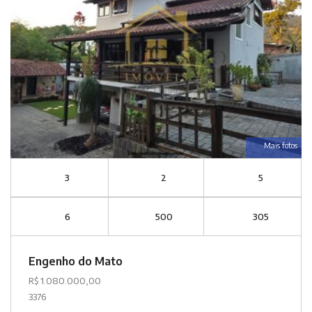
Mais fotos
3
2
5
6
500
305
Engenho do Mato
R$ 1.080.000,00
3376