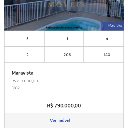
Mais fotos
3
1
4
2
206
140
Maravista
R$ 790.000,00
3382
R$ 790.000,00
Ver imóvel