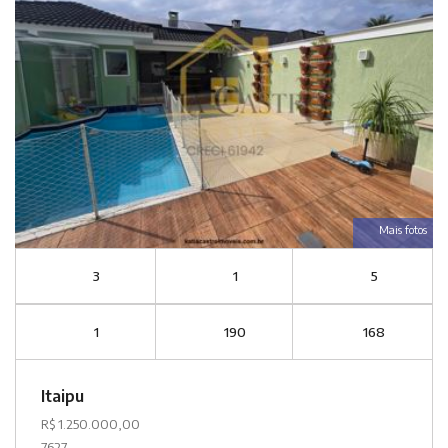
Mais fotos
3
1
5
1
190
168
Itaipu
R$ 1.250.000,00
7627