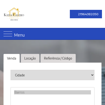
21964382050
Menu
Venda
Locação
Referência / Código