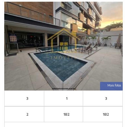
Mais fotos
3
1
3
2
182
182