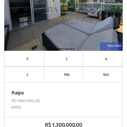
Mais fotos
3
2
4
2
196
160
Itaipu
R$ 1.300.000,00
A1510
R$ 1.300.000,00