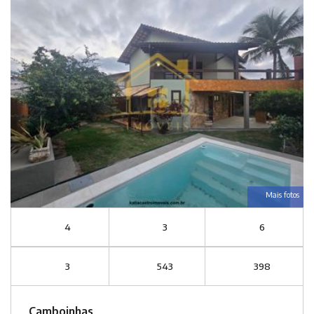
Mais fotos
4
3
6
3
543
398
Camboinhas