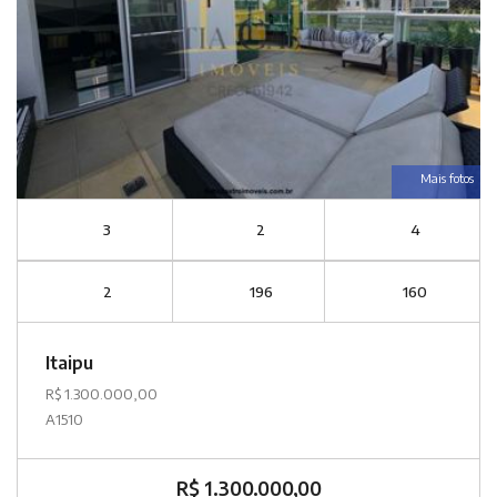
Mais fotos
3
2
4
2
196
160
Itaipu
R$ 1.300.000,00
A1510
R$ 1.300.000,00