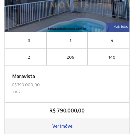
Mais fotos
3
1
4
2
206
140
Maravista
R$ 790.000,00
3382
R$ 790.000,00
Ver imóvel