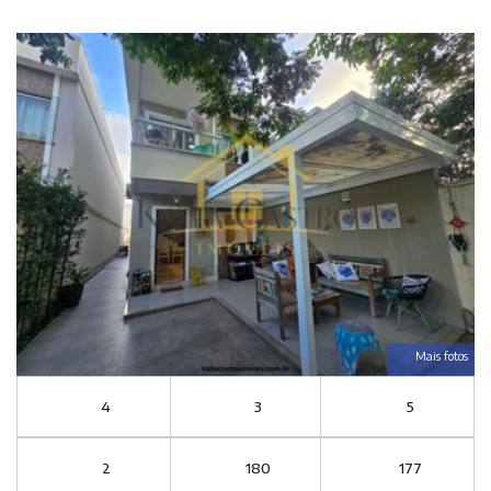
Mais fotos
4
3
5
2
180
177