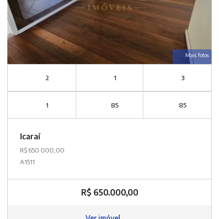
Mais fotos
2
1
3
1
85
85
Icaraí
R$ 650.000,00
A1511
R$ 650.000,00
Ver imóvel