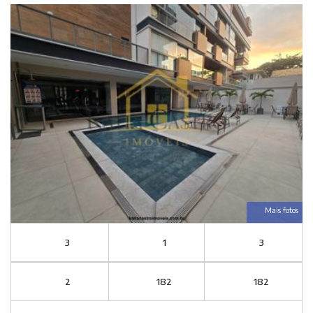
Mais fotos
3
1
3
2
182
182