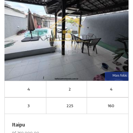
Mais fotos
4
2
4
3
225
160
Itaipu
R$ 760.000,00