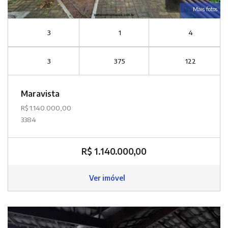
Mais fotos
3
1
4
3
375
122
Maravista
R$ 1.140.000,00
3384
R$ 1.140.000,00
Ver imóvel