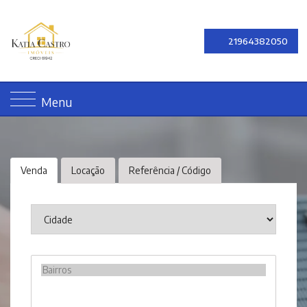
21964382050
Menu
Venda
Locação
Referência / Código