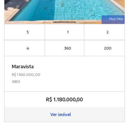
Mais fotos
5
1
2
4
360
200
Maravista
R$ 1.180.000,00
3383
R$ 1.180.000,00
Ver imóvel