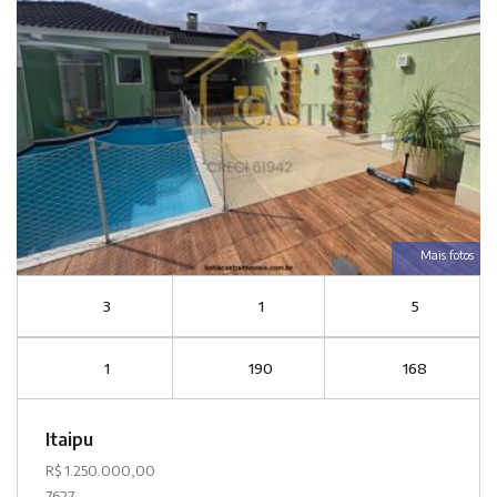
Mais fotos
3
1
5
1
190
168
Itaipu
R$ 1.250.000,00
7627