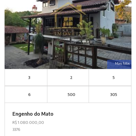
Mais fotos
3
2
5
6
500
305
Engenho do Mato
R$ 1.080.000,00
3376