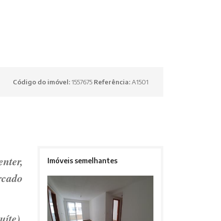
Código do imóvel:
1557675
Referência:
A1501
nter,
Imóveis semelhantes
ercado
íte),