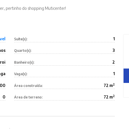
er, pertinho do shopping Muticenter!
vel
1
Suíte(s):
nos
3
Quarto(s):
roi
2
Banheiro(s):
nga
1
Vaga(s):
2
200
72 m
Área construída:
2
0
72 m
Área de terreno: