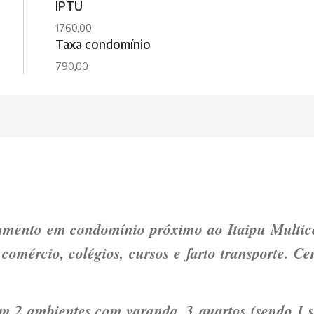
IPTU
1760,00
Taxa condomínio
790,00
amento em condomínio próximo ao Itaipu Multice
 comércio, colégios, cursos e farto transporte. C
em 2 ambientes com varanda, 3 quartos (sendo 1 su