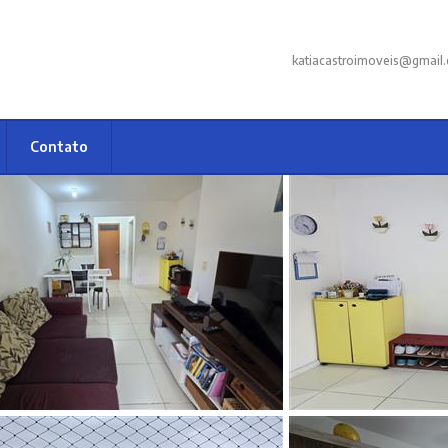
katiacastroimoveis@gmail
Contato