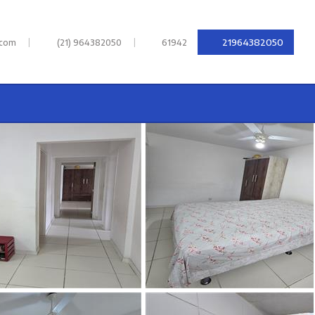
|
|
21964382050
.com
(21) 964382050
61942