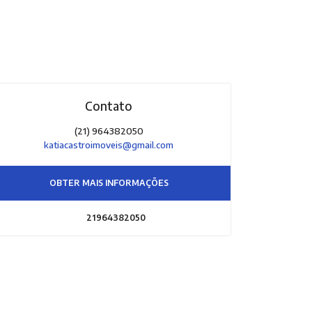
Contato
(21) 964382050
katiacastroimoveis@gmail.com
OBTER MAIS INFORMAÇÕES
21964382050