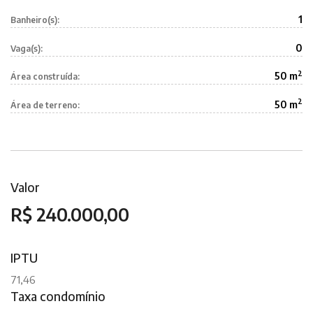
1
Banheiro(s):
0
Vaga(s):
2
50 m
Área construída:
2
50 m
Área de terreno:
Valor
R$ 240.000,00
IPTU
71,46
Taxa condomínio