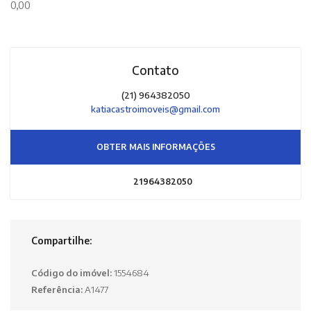
0,00
Contato
(21) 964382050
katiacastroimoveis@gmail.com
OBTER MAIS INFORMAÇÕES
21964382050
Compartilhe:
Código do imóvel:
1554684
Referência:
A1477