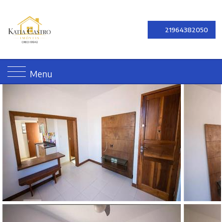
21964382050
Menu