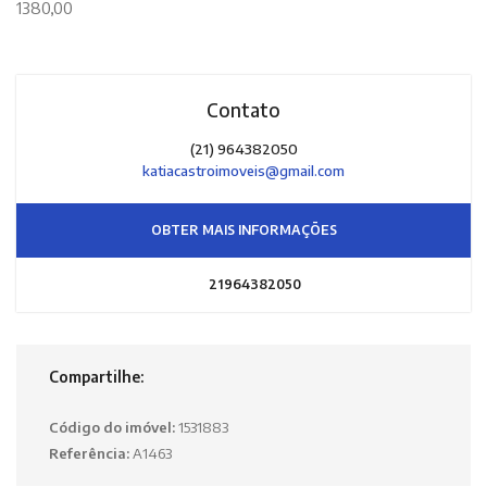
1380,00
Contato
(21) 964382050
katiacastroimoveis@gmail.com
OBTER MAIS INFORMAÇÕES
21964382050
Compartilhe:
Código do imóvel:
1531883
Referência:
A1463