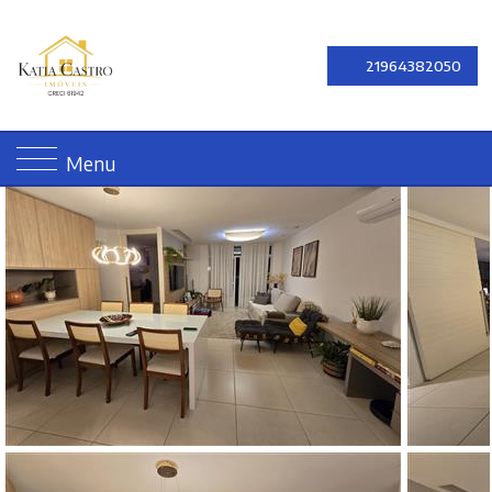
21964382050
Menu