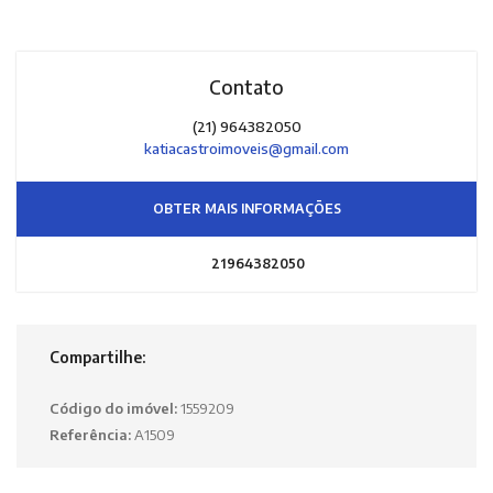
Contato
(21) 964382050
katiacastroimoveis@gmail.com
OBTER MAIS INFORMAÇÕES
21964382050
Compartilhe:
Código do imóvel:
1559209
Referência:
A1509