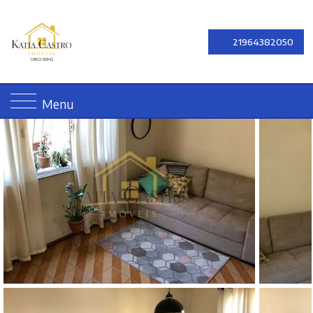
21964382050
Menu