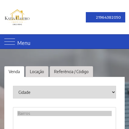
21964382050
Menu
Venda
Locação
Referência / Código