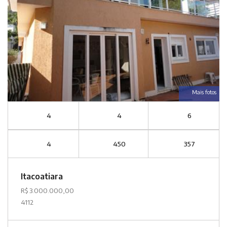
Mais fotos
4
4
6
4
450
357
Itacoatiara
R$ 3.000.000,00
4112