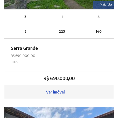
Mais fotos
3
1
4
2
225
140
Serra Grande
R$ 690.000,00
3385
R$ 690.000,00
Ver imóvel