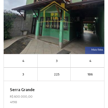
Mais fotos
4
3
4
3
225
186
Serra Grande
R$ 600.000,00
4198