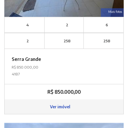
Mais fotos
4
2
6
2
258
258
Serra Grande
R$ 850.000,00
4187
R$ 850.000,00
Ver imóvel