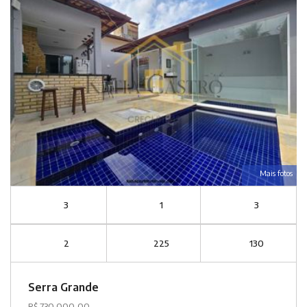
Mais fotos
3
1
3
2
225
130
Serra Grande
R$ 730.000,00