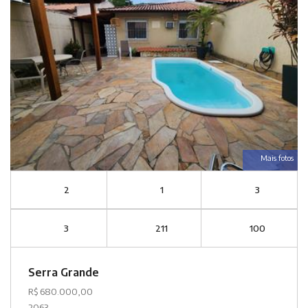
Mais fotos
2
1
3
3
211
100
Serra Grande
R$ 680.000,00
2063