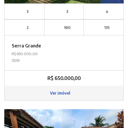
3
3
4
2
180
135
Serra Grande
R$ 650.000,00
3328
R$ 650.000,00
Ver imóvel