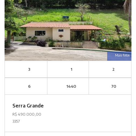
Mais fotos
3
1
2
6
1440
70
Serra Grande
R$ 490.000,00
3357