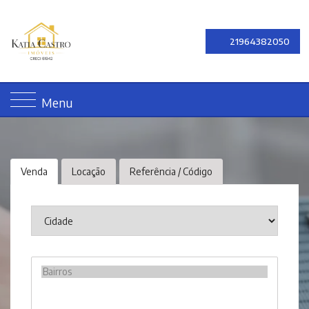
21964382050
Menu
Venda
Locação
Referência / Código