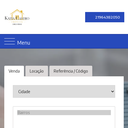
21964382050
Menu
Venda
Locação
Referência / Código